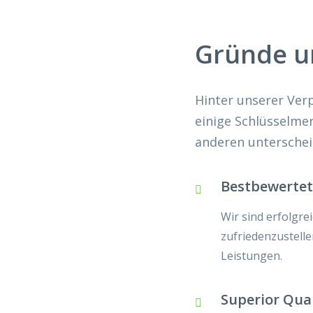
Professionelle Reinigungskräfte
e
———–
Gründe u
Persönlicher Kundenservice
Hinter unserer Ver
———–
einige Schlüsselmer
anderen unterschei
Bestbewerte
Wir sind erfolgre
zufriedenzustell
Leistungen.
Superior Qual