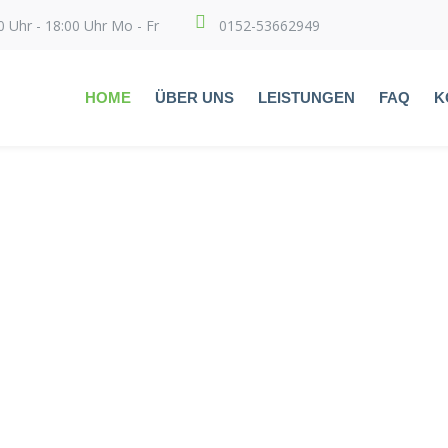
0 Uhr - 18:00 Uhr Mo - Fr
0152-53662949
HOME
ÜBER UNS
LEISTUNGEN
FAQ
K
Professioneller Reinigungs-Service
Professioneller Reinigungs-Service
Professioneller Reinigungs-Service
ETION UND VERTR
NELL UND ZUVERL
FRISCH & SAUBE