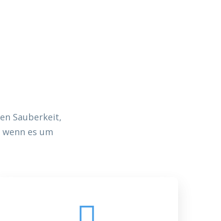
n
en Sauberkeit,
r, wenn es um